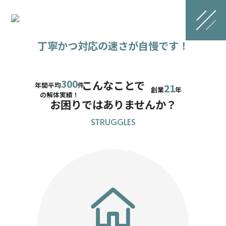
自社施工だからできる安心価格と
丁寧かつ対応の速さが自慢です！
300
こんなことで
年間平均
件
21
創業
年
の解体実績！
お困りではありませんか？
STRUGGLES